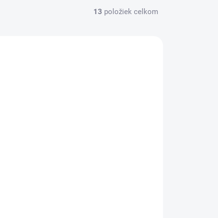
13
položiek celkom
KHE332
SKLADOM
Keks, 144 g, GULLÓN "Snack",
čokoládový