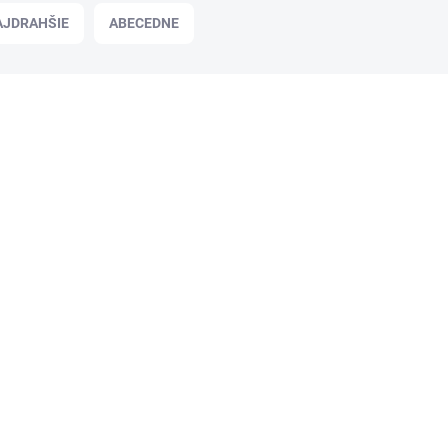
AJDRAHŠIE
ABECEDNE
KHE333
SKLADOM
Obilné keksy, 170 g, GULLÓN, Bio
3,10 €
/ bal