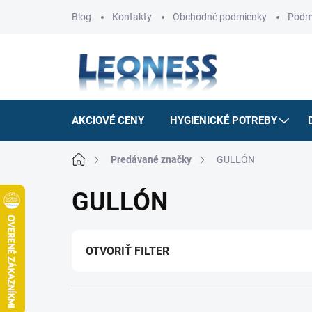
Prejsť
Blog
Kontakty
Obchodné podmienky
Podm
na
obsah
AKCIOVÉ CENY
HYGIENICKÉ POTREBY
Domov
Predávané značky
GULLÓN
GULLÓN
OTVORIŤ FILTER
R