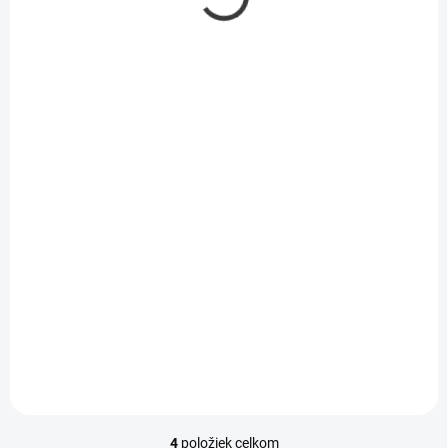
SKLADOM
SKLADOM
Prepojovací kábel
Nástenné hodiny
USB 2.0 A-B 5m
CWA100 30cm
5,79 €
22,94 €
/ KS
/ KS
4,71 € bez DPH
18,65 € bez DPH
Do košíka
Do košíka
4
položiek celkom