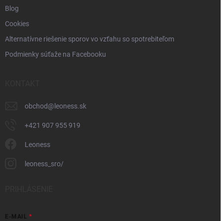
Blog
Cookies
Alternatívne riešenie sporov vo vzťahu so spotrebiteľom
Podmienky súťaže na Facebooku
KONTAKT
obchod
@
leoness.sk
+421 907 955 919
Leoness
leoness_sro/
PRIHLÁSENIE
E-MAIL