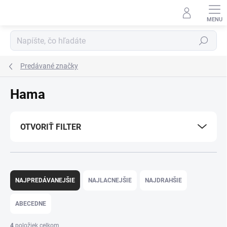
Prejsť
na
obsah
Hľadať
Predávané značky
Hama
OTVORIŤ FILTER
R
a
NAJPREDÁVANEJŠIE
NAJLACNEJŠIE
NAJDRAHŠIE
d
e
ABECEDNE
n
i
4
položiek celkom