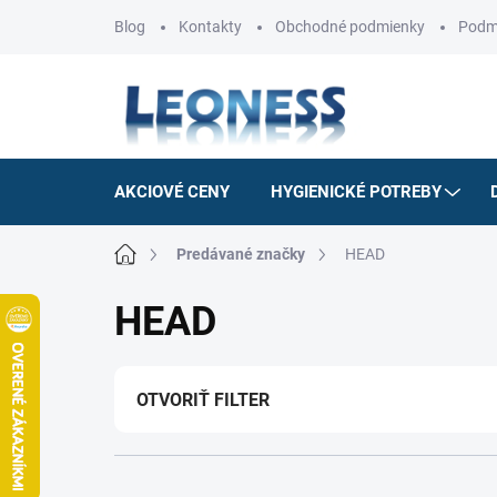
Prejsť
Blog
Kontakty
Obchodné podmienky
Podm
na
obsah
AKCIOVÉ CENY
HYGIENICKÉ POTREBY
Domov
Predávané značky
HEAD
HEAD
OTVORIŤ FILTER
R