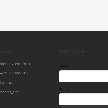
TAKT
PRIHLÁSENIE
obchod
@
leoness.sk
E-MAIL
+421 907 955 919
Leoness
HESLO
leoness_sro/