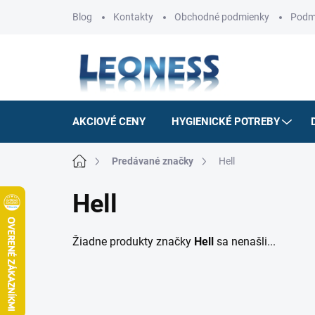
Prejsť
Blog
Kontakty
Obchodné podmienky
Podm
na
obsah
AKCIOVÉ CENY
HYGIENICKÉ POTREBY
Domov
Predávané značky
Hell
Hell
Žiadne produkty značky
Hell
sa nenašli...