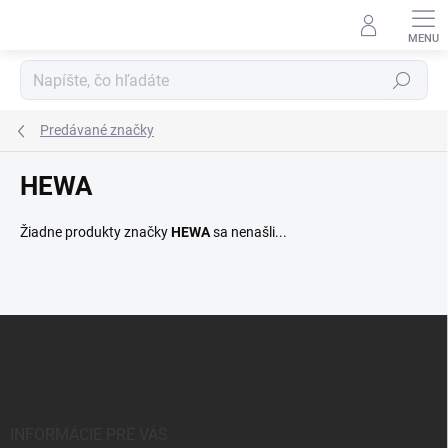
Prejsť
na
obsah
Hľadať
Predávané značky
HEWA
Žiadne produkty značky
HEWA
sa nenašli...
Z
á
p
ä
t
i
INFORMÁCIE PRE VÁS