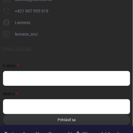
+421 907 955 919
Leoness
leoness_sro/
PRIHLÁSENIE
E-MAIL
HESLO
Prihlásiť sa
Nová registrácia
Zabudnuté heslo