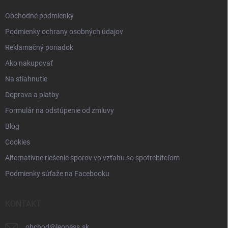
e
Obchodné podmienky
Podmienky ochrany osobných údajov
Reklamačný poriadok
Ako nakupovať
Na stiahnutie
Doprava a platby
Formulár na odstúpenie od zmluvy
Blog
Cookies
Alternatívne riešenie sporov vo vzťahu so spotrebiteľom
Podmienky súťaže na Facebooku
KONTAKT
obchod
@
leoness.sk