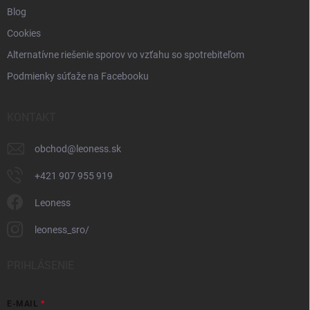
Blog
Cookies
Alternatívne riešenie sporov vo vzťahu so spotrebiteľom
Podmienky súťaže na Facebooku
KONTAKT
obchod
@
leoness.sk
+421 907 955 919
Leoness
leoness_sro/
PRIHLÁSENIE
E-MAIL