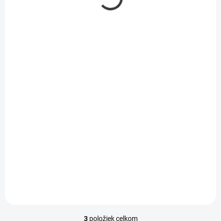
SKLADOM
Slané pečivo Slovakia
Maxi mix 100g
2,47 €
/ KS
2,01 € bez DPH
Do košíka
3
položiek celkom