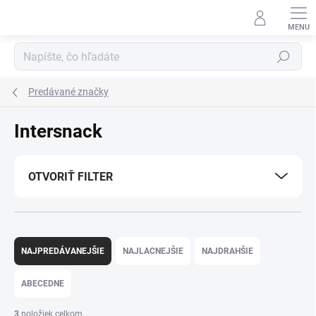
Prejsť
na
obsah
Hľadať
Predávané značky
Intersnack
OTVORIŤ FILTER
R
a
NAJPREDÁVANEJŠIE
NAJLACNEJŠIE
NAJDRAHŠIE
d
e
ABECEDNE
n
i
3
položiek celkom