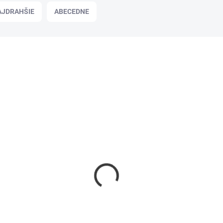
AJDRAHŠIE
ABECEDNE
HY779273
SKLADOM
IO Splendo nerez 750 ml
5,22 €
/ KS