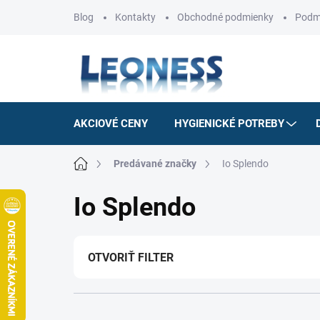
Prejsť
Blog
Kontakty
Obchodné podmienky
Podm
na
obsah
AKCIOVÉ CENY
HYGIENICKÉ POTREBY
Domov
Predávané značky
Io Splendo
Io Splendo
OTVORIŤ FILTER
R