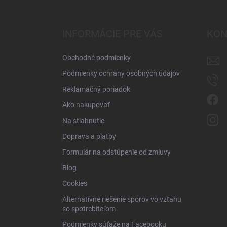
á
p
ä
INFORMÁCIE PRE VÁS
KON
t
i
Obchodné podmienky
e
Podmienky ochrany osobných údajov
Reklamačný poriadok
Ako nakupovať
Na stiahnutie
Doprava a platby
Formulár na odstúpenie od zmluvy
Blog
Cookies
Alternatívne riešenie sporov vo vzťahu
so spotrebiteľom
Podmienky súťaže na Facebooku