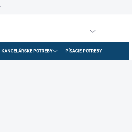
riadok
Na stiahnutie
Doprava a platby
Formulár na odstúpe
PRÁZDNY KOŠÍK
NÁKUPNÝ
KOŠÍK
KANCELÁRSKE POTREBY
PÍSACIE POTREBY
ŠKOLSK