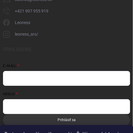
+421 907 955 919
Leoness
leoness_sro/
PRIHLÁSENIE
E-MAIL
HESLO
Prihlásiť sa
Nová registrácia
Zabudnuté heslo