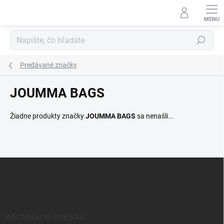
Prejsť
na
obsah
Hľadať
Predávané značky
JOUMMA BAGS
Žiadne produkty značky
JOUMMA BAGS
sa nenašli...
Z
á
p
ä
t
i
INFORMÁCIE PRE VÁS