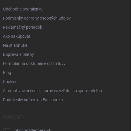
e
Obchodné podmienky
Podmienky ochrany osobných údajov
Reklamačný poriadok
Ako nakupovať
Na stiahnutie
Doprava a platby
Formulár na odstúpenie od zmluvy
Blog
Cookies
Alternatívne riešenie sporov vo vzťahu so spotrebiteľom
Podmienky súťaže na Facebooku
KONTAKT
obchod
@
leoness.sk