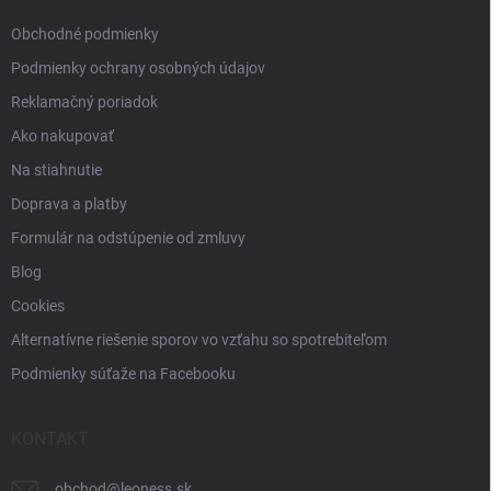
e
Obchodné podmienky
Podmienky ochrany osobných údajov
Reklamačný poriadok
Ako nakupovať
Na stiahnutie
Doprava a platby
Formulár na odstúpenie od zmluvy
Blog
Cookies
Alternatívne riešenie sporov vo vzťahu so spotrebiteľom
Podmienky súťaže na Facebooku
KONTAKT
obchod
@
leoness.sk