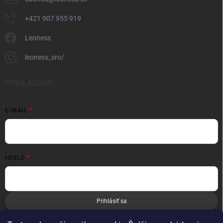
+421 907 955 919
Leoness
leoness_sro/
PRIHLÁSENIE
E-MAIL
HESLO
Prihlásiť sa
Nová registrácia
Zabudnuté heslo