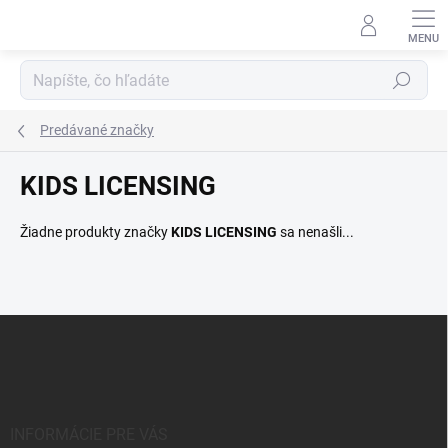
Prejsť
na
obsah
Hľadať
Predávané značky
KIDS LICENSING
Žiadne produkty značky
KIDS LICENSING
sa nenašli...
Z
á
p
ä
t
i
INFORMÁCIE PRE VÁS