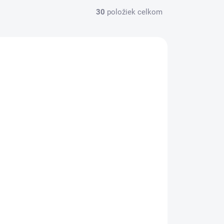
30
položiek celkom
PT550010
SKLADOM
Kapsule LAVAZZA Blue Espresso
Intenso 100ks