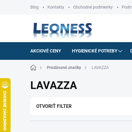
Prejsť
Blog
Kontakty
Obchodné podmienky
Podm
na
obsah
AKCIOVÉ CENY
HYGIENICKÉ POTREBY
Domov
Predávané značky
LAVAZZA
LAVAZZA
OTVORIŤ FILTER
R