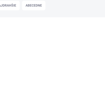
AJDRAHŠIE
ABECEDNE
PT521038
SKLADOM
Káva LAVAZZA Qualita ORO zrnková
1 kg