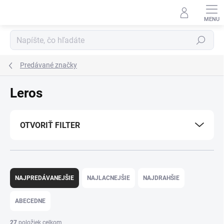
Prejsť
na
obsah
Hľadať
Predávané značky
Leros
OTVORIŤ FILTER
R
a
NAJPREDÁVANEJŠIE
NAJLACNEJŠIE
NAJDRAHŠIE
d
e
ABECEDNE
n
i
27
položiek celkom