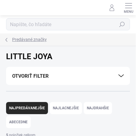
Prejsť
na
obsah
Hľadať
Predávané značky
LITTLE JOYA
OTVORIŤ FILTER
R
a
NAJPREDÁVANEJŠIE
NAJLACNEJŠIE
NAJDRAHŠIE
d
e
ABECEDNE
n
i
5
položiek celkom