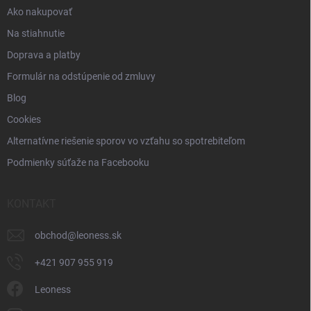
i
Ako nakupovať
s
u
Na stiahnutie
Doprava a platby
Formulár na odstúpenie od zmluvy
Blog
Cookies
Alternatívne riešenie sporov vo vzťahu so spotrebiteľom
Podmienky súťaže na Facebooku
KONTAKT
obchod
@
leoness.sk
+421 907 955 919
Leoness