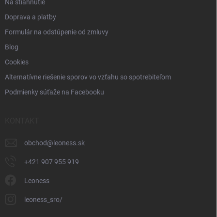
Na stiahnutie
Doprava a platby
Formulár na odstúpenie od zmluvy
Blog
Cookies
Alternatívne riešenie sporov vo vzťahu so spotrebiteľom
Podmienky súťaže na Facebooku
KONTAKT
obchod
@
leoness.sk
+421 907 955 919
Leoness
leoness_sro/