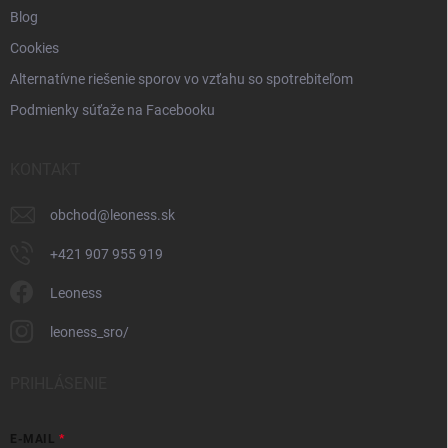
Blog
Cookies
Alternatívne riešenie sporov vo vzťahu so spotrebiteľom
Podmienky súťaže na Facebooku
KONTAKT
obchod
@
leoness.sk
+421 907 955 919
Leoness
leoness_sro/
PRIHLÁSENIE
E-MAIL