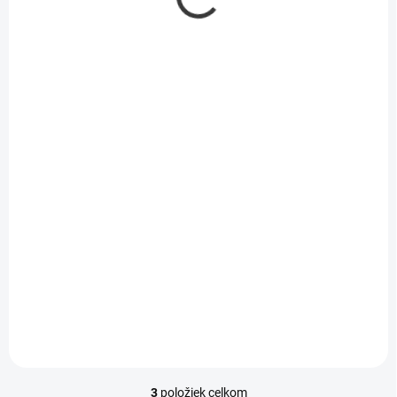
SKLADOM
Mlieko do kávy
Maresi 250 g
3,28 €
/ KS
2,76 € bez DPH
Do košíka
3
položiek celkom