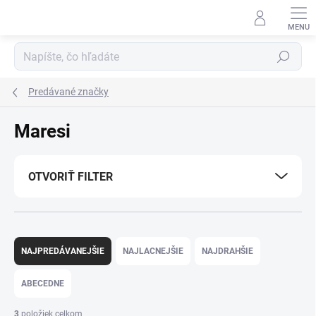
Prejsť
na
obsah
Hľadať
Predávané značky
Maresi
OTVORIŤ FILTER
R
a
NAJPREDÁVANEJŠIE
NAJLACNEJŠIE
NAJDRAHŠIE
d
e
ABECEDNE
n
i
3
položiek celkom