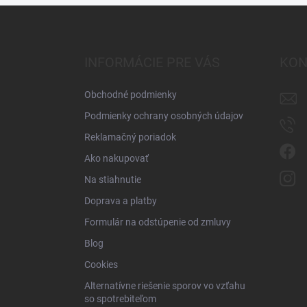
Z
á
p
ä
INFORMÁCIE PRE VÁS
KON
t
i
Obchodné podmienky
e
Podmienky ochrany osobných údajov
Reklamačný poriadok
Ako nakupovať
Na stiahnutie
Doprava a platby
Formulár na odstúpenie od zmluvy
Blog
Cookies
Alternatívne riešenie sporov vo vzťahu
so spotrebiteľom