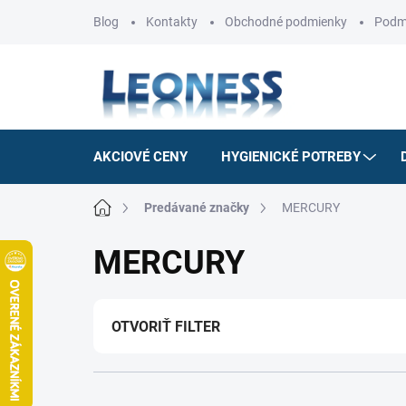
Prejsť
Blog
Kontakty
Obchodné podmienky
Podm
na
obsah
AKCIOVÉ CENY
HYGIENICKÉ POTREBY
Domov
Predávané značky
MERCURY
MERCURY
OTVORIŤ FILTER
R