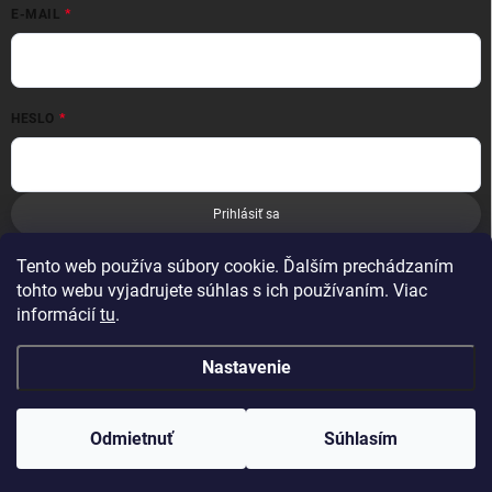
E-MAIL
HESLO
Prihlásiť sa
Nová registrácia
Zabudnuté heslo
Tento web používa súbory cookie. Ďalším prechádzaním
tohto webu vyjadrujete súhlas s ich používaním. Viac
informácií
tu
.
Nastavenie
Copyright 2026
Leoness
. Všetky práva vyhradené.
Odmietnuť
Súhlasím
Vytvoril Shoptet