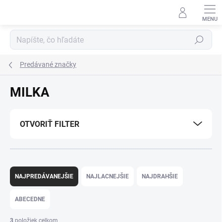
Prejsť
na
obsah
Hľadať
Predávané značky
MILKA
OTVORIŤ FILTER
R
a
NAJPREDÁVANEJŠIE
NAJLACNEJŠIE
NAJDRAHŠIE
d
e
ABECEDNE
n
i
3
položiek celkom