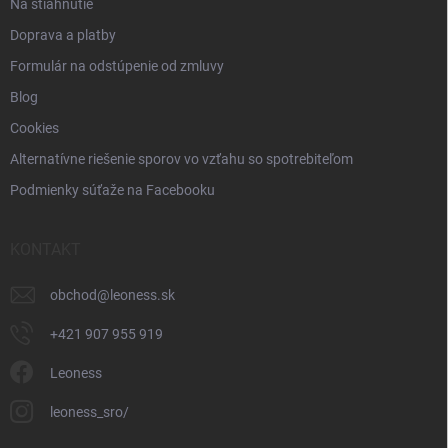
Na stiahnutie
Doprava a platby
Formulár na odstúpenie od zmluvy
Blog
Cookies
Alternatívne riešenie sporov vo vzťahu so spotrebiteľom
Podmienky súťaže na Facebooku
KONTAKT
obchod
@
leoness.sk
+421 907 955 919
Leoness
leoness_sro/