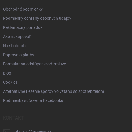
e
Obchodné podmienky
Podmienky ochrany osobných údajov
Reklamačný poriadok
Ako nakupovať
Na stiahnutie
Doprava a platby
Formulár na odstúpenie od zmluvy
Blog
Cookies
Alternatívne riešenie sporov vo vzťahu so spotrebiteľom
Podmienky súťaže na Facebooku
KONTAKT
obchod
@
leoness.sk