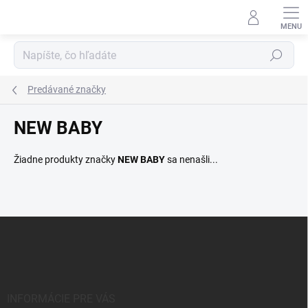
Prejsť
na
obsah
Hľadať
Predávané značky
NEW BABY
Žiadne produkty značky
NEW BABY
sa nenašli...
Z
á
p
ä
t
i
INFORMÁCIE PRE VÁS