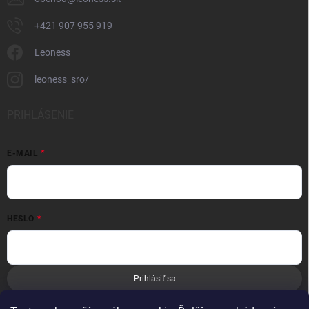
+421 907 955 919
Leoness
leoness_sro/
PRIHLÁSENIE
E-MAIL
HESLO
Prihlásiť sa
Nová registrácia
Zabudnuté heslo