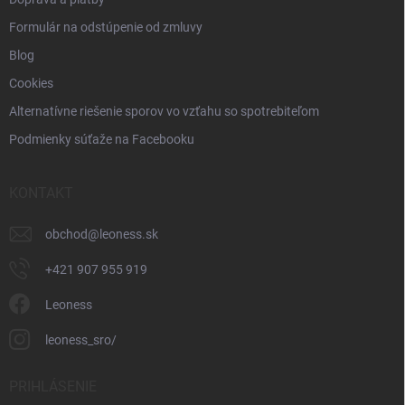
Formulár na odstúpenie od zmluvy
Blog
Cookies
Alternatívne riešenie sporov vo vzťahu so spotrebiteľom
Podmienky súťaže na Facebooku
KONTAKT
obchod
@
leoness.sk
+421 907 955 919
Leoness
leoness_sro/
PRIHLÁSENIE