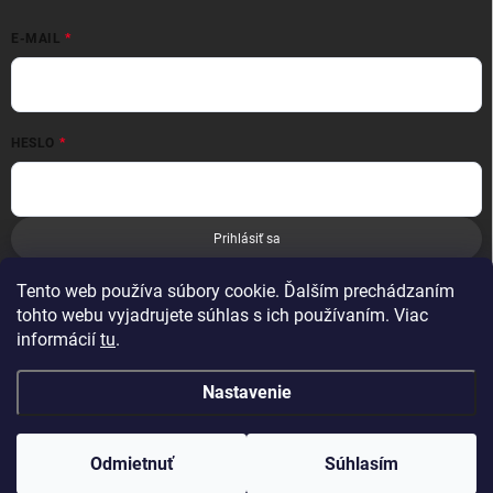
E-MAIL
HESLO
Prihlásiť sa
Nová registrácia
Zabudnuté heslo
Tento web používa súbory cookie. Ďalším prechádzaním
tohto webu vyjadrujete súhlas s ich používaním. Viac
informácií
tu
.
Nastavenie
Copyright 2026
Leoness
. Všetky práva vyhradené.
Odmietnuť
Súhlasím
Vytvoril Shoptet