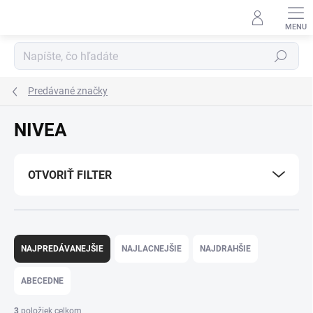
Prejsť
na
obsah
Hľadať
Predávané značky
NIVEA
OTVORIŤ FILTER
R
a
NAJPREDÁVANEJŠIE
NAJLACNEJŠIE
NAJDRAHŠIE
d
e
ABECEDNE
n
i
3
položiek celkom