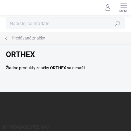
Prejsť
na
obsah
Hľadať
Predávané značky
ORTHEX
Žiadne produkty značky
ORTHEX
sa nenašli...
Z
á
p
ä
t
i
INFORMÁCIE PRE VÁS