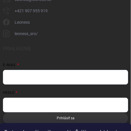
+421 907 955 919
Leoness
leoness_sro/
PRIHLÁSENIE
E-MAIL
HESLO
Prihlásiť sa
Nová registrácia
Zabudnuté heslo