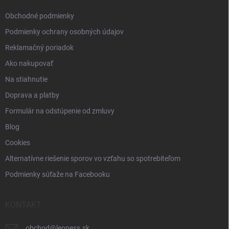
e
Obchodné podmienky
Podmienky ochrany osobných údajov
Reklamačný poriadok
Ako nakupovať
Na stiahnutie
Doprava a platby
Formulár na odstúpenie od zmluvy
Blog
Cookies
Alternatívne riešenie sporov vo vzťahu so spotrebiteľom
Podmienky súťaže na Facebooku
KONTAKT
obchod
@
leoness.sk