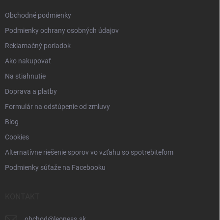
e
Obchodné podmienky
Podmienky ochrany osobných údajov
Reklamačný poriadok
Ako nakupovať
Na stiahnutie
Doprava a platby
Formulár na odstúpenie od zmluvy
Blog
Cookies
Alternatívne riešenie sporov vo vzťahu so spotrebiteľom
Podmienky súťaže na Facebooku
KONTAKT
obchod
@
leoness.sk