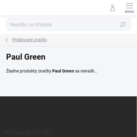
Prejsť
na
obsah
Hľadať
Predávané značky
Paul Green
Žiadne produkty značky
Paul Green
sa nenašli...
Z
á
p
ä
t
i
INFORMÁCIE PRE VÁS