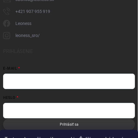
+421 907 955 919
Leoness
leoness_sro/
PRIHLÁSENIE
E-MAIL
HESLO
Prihlásiť sa
Nová registrácia
Zabudnuté heslo