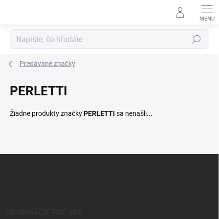
Prejsť
na
obsah
Hľadať
Predávané značky
PERLETTI
Žiadne produkty značky
PERLETTI
sa nenašli...
Z
á
p
ä
t
i
INFORMÁCIE PRE VÁS