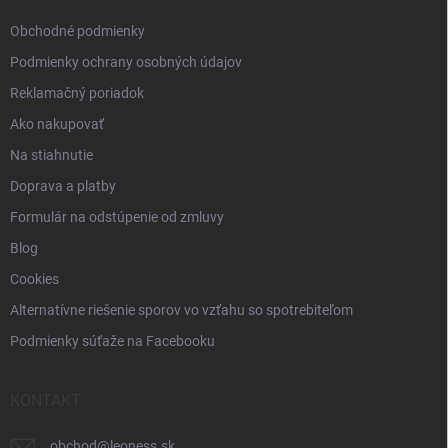
e
Obchodné podmienky
Podmienky ochrany osobných údajov
Reklamačný poriadok
Ako nakupovať
Na stiahnutie
Doprava a platby
Formulár na odstúpenie od zmluvy
Blog
Cookies
Alternatívne riešenie sporov vo vzťahu so spotrebiteľom
Podmienky súťaže na Facebooku
KONTAKT
obchod
@
leoness.sk