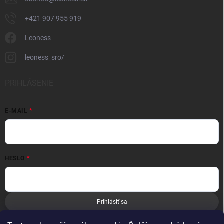
+421 907 955 919
Leoness
leoness_sro/
PRIHLÁSENIE
E-MAIL
HESLO
Prihlásiť sa
Nová registrácia
Zabudnuté heslo