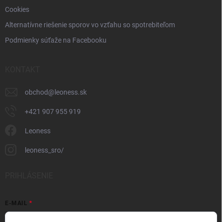
Cookies
Alternatívne riešenie sporov vo vzťahu so spotrebiteľom
Podmienky súťaže na Facebooku
KONTAKT
obchod
@
leoness.sk
+421 907 955 919
Leoness
leoness_sro/
PRIHLÁSENIE
E-MAIL