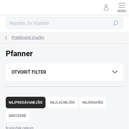
Prejsť
na
obsah
Hľadať
Predávané značky
Pfanner
OTVORIŤ FILTER
R
a
NAJPREDÁVANEJŠIE
NAJLACNEJŠIE
NAJDRAHŠIE
d
e
ABECEDNE
n
i
5
položiek celkom