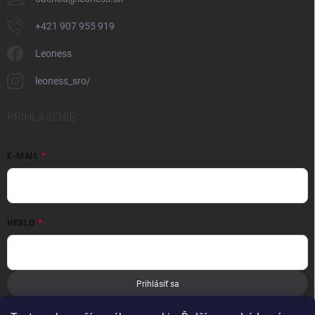
+421 907 955 919
Leoness
leoness_sro/
PRIHLÁSENIE
E-MAIL
HESLO
Prihlásiť sa
Nová registrácia
Zabudnuté heslo