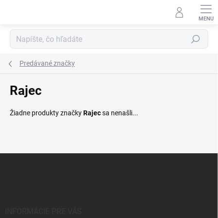
Prejsť
na
obsah
Hľadať
Predávané značky
Rajec
Žiadne produkty značky
Rajec
sa nenašli...
Z
á
p
ä
t
i
INFORMÁCIE PRE VÁS