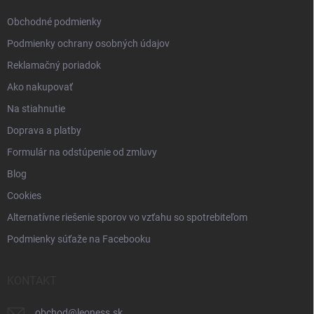
e
Obchodné podmienky
Podmienky ochrany osobných údajov
Reklamačný poriadok
Ako nakupovať
Na stiahnutie
Doprava a platby
Formulár na odstúpenie od zmluvy
Blog
Cookies
Alternatívne riešenie sporov vo vzťahu so spotrebiteľom
Podmienky súťaže na Facebooku
KONTAKT
obchod
@
leoness.sk