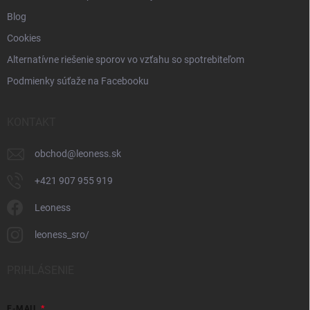
Blog
Cookies
Alternatívne riešenie sporov vo vzťahu so spotrebiteľom
Podmienky súťaže na Facebooku
KONTAKT
obchod
@
leoness.sk
+421 907 955 919
Leoness
leoness_sro/
PRIHLÁSENIE
E-MAIL