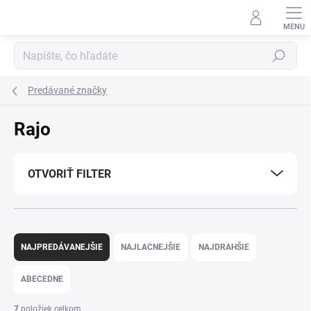
Prejsť
na
obsah
Hľadať
Predávané značky
Rajo
OTVORIŤ FILTER
R
a
NAJPREDÁVANEJŠIE
NAJLACNEJŠIE
NAJDRAHŠIE
d
e
ABECEDNE
n
i
7
položiek celkom