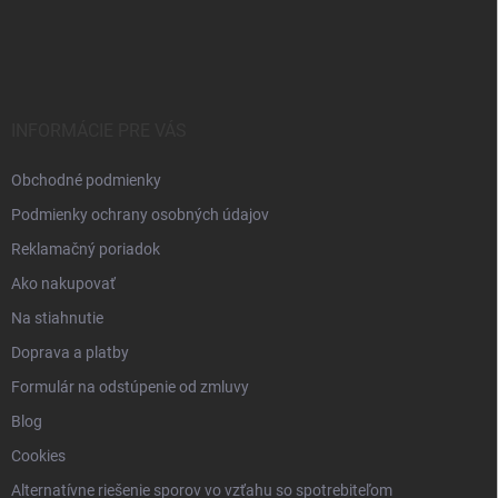
i
v
Z
e
a
á
p
n
p
r
i
ä
v
e
t
k
y
i
INFORMÁCIE PRE VÁS
v
e
ý
Obchodné podmienky
p
i
Podmienky ochrany osobných údajov
s
Reklamačný poriadok
u
Ako nakupovať
Na stiahnutie
Doprava a platby
Formulár na odstúpenie od zmluvy
Blog
Cookies
Alternatívne riešenie sporov vo vzťahu so spotrebiteľom