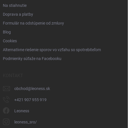
u
Na stiahnutie
Doprava a platby
Formulár na odstúpenie od zmluvy
Blog
Cookies
Alternatívne riešenie sporov vo vzťahu so spotrebiteľom
Podmienky súťaže na Facebooku
KONTAKT
obchod
@
leoness.sk
+421 907 955 919
Leoness
leoness_sro/