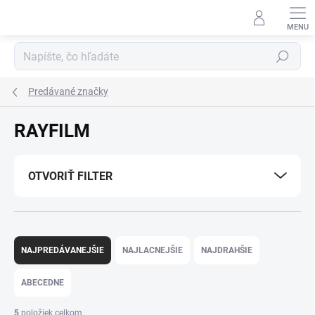
Prejsť
na
obsah
Hľadať
Predávané značky
RAYFILM
OTVORIŤ FILTER
R
a
NAJPREDÁVANEJŠIE
NAJLACNEJŠIE
NAJDRAHŠIE
d
e
ABECEDNE
n
i
5
položiek celkom