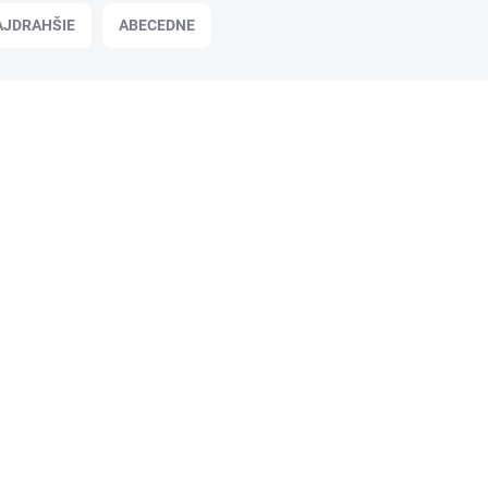
AJDRAHŠIE
ABECEDNE
KHSZ24
SKLADOM
Tuhý dezodorant, 50 ml, REXONA for
Men "Cobalt"