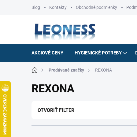
Prejsť
Blog
Kontakty
Obchodné podmienky
Podm
na
obsah
AKCIOVÉ CENY
HYGIENICKÉ POTREBY
Domov
Predávané značky
REXONA
REXONA
OTVORIŤ FILTER
R