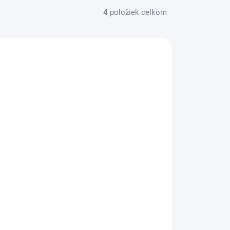
4
položiek celkom
KHSZ22
SKLADOM
Dezodorant, 150 ml, REXONA "Aloe
Vera"