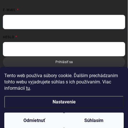
E-MAIL
HESLO
Prihlásiť sa
Nová registrácia
Zabudnuté heslo
Tento web používa súbory cookie. Ďalším prechádzaním
tohto webu vyjadrujete súhlas s ich používaním. Viac
informácií
tu
.
Nastavenie
Copyright 2026
Leoness
. Všetky práva vyhradené.
Odmietnuť
Súhlasím
Vytvoril Shoptet