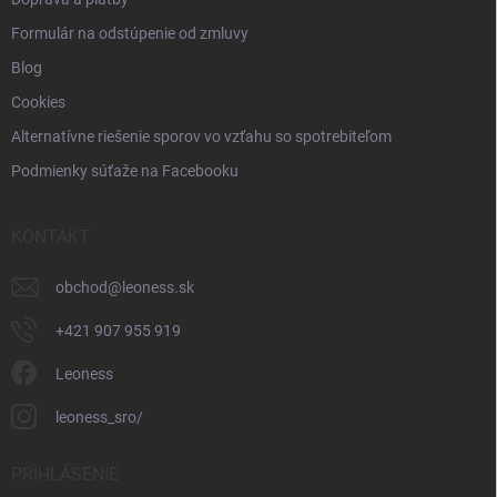
Formulár na odstúpenie od zmluvy
Blog
Cookies
Alternatívne riešenie sporov vo vzťahu so spotrebiteľom
Podmienky súťaže na Facebooku
KONTAKT
obchod
@
leoness.sk
+421 907 955 919
Leoness
leoness_sro/
PRIHLÁSENIE