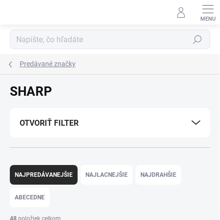
Prejsť
na
obsah
Hľadať
Predávané značky
SHARP
OTVORIŤ FILTER
R
a
NAJPREDÁVANEJŠIE
NAJLACNEJŠIE
NAJDRAHŠIE
d
e
ABECEDNE
n
i
48
položiek celkom