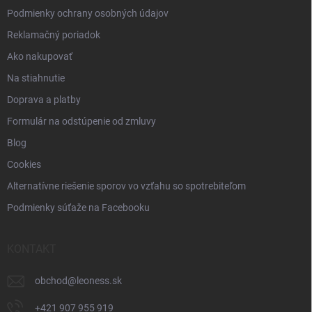
i
Podmienky ochrany osobných údajov
s
Reklamačný poriadok
u
Ako nakupovať
Na stiahnutie
Doprava a platby
Formulár na odstúpenie od zmluvy
Blog
Cookies
Alternatívne riešenie sporov vo vzťahu so spotrebiteľom
Podmienky súťaže na Facebooku
KONTAKT
obchod
@
leoness.sk
+421 907 955 919