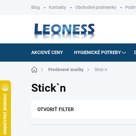
Prejsť
Blog
Kontakty
Obchodné podmienky
Podm
na
obsah
AKCIOVÉ CENY
HYGIENICKÉ POTREBY
Domov
Predávané značky
Stick`n
Stick`n
OTVORIŤ FILTER
R