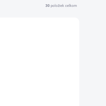
30
položiek celkom
AV216410
SKLADOM
Samolepiaci bloček Kraft, 150x101
mm, prírodná hnedá, linajkový