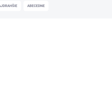
AJDRAHŠIE
ABECEDNE
AV218170
SKLADOM
Samolepiaci bloček na paletke
76x76mm 400 lístkov mix Kraft a