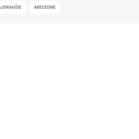
AJDRAHŠIE
ABECEDNE
TOTE540A
NA OBJEDNÁVKU
CF540A laserový toner, TENDER®,
čierna, 1,4k