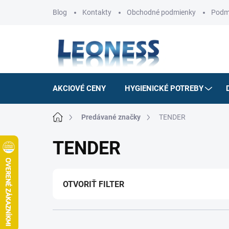
Prejsť
Blog
Kontakty
Obchodné podmienky
Podm
na
obsah
AKCIOVÉ CENY
HYGIENICKÉ POTREBY
Domov
Predávané značky
TENDER
TENDER
OTVORIŤ FILTER
R