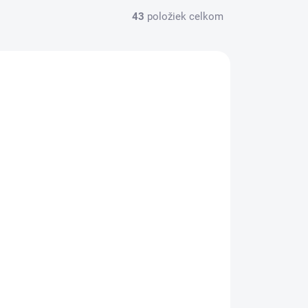
43
položiek celkom
TOTE023
SKLADOM
TNB023 laserový toner, TENDER®,
čierna, 2,6k