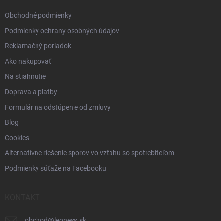
e
Obchodné podmienky
Podmienky ochrany osobných údajov
Reklamačný poriadok
Ako nakupovať
Na stiahnutie
Doprava a platby
Formulár na odstúpenie od zmluvy
Blog
Cookies
Alternatívne riešenie sporov vo vzťahu so spotrebiteľom
Podmienky súťaže na Facebooku
KONTAKT
obchod
@
leoness.sk