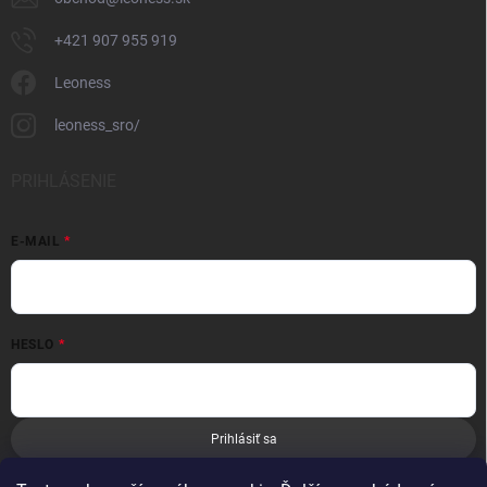
+421 907 955 919
Leoness
leoness_sro/
PRIHLÁSENIE
E-MAIL
HESLO
Prihlásiť sa
Nová registrácia
Zabudnuté heslo