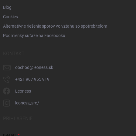
Blog
Cookies
Alternatívne riešenie sporov vo vzťahu so spotrebiteľom
Podmienky súťaže na Facebooku
KONTAKT
obchod
@
leoness.sk
+421 907 955 919
Leoness
leoness_sro/
PRIHLÁSENIE
E-MAIL