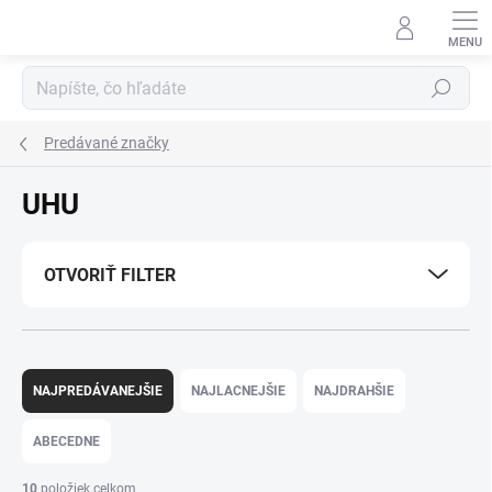
Prejsť
na
obsah
Hľadať
Predávané značky
UHU
OTVORIŤ FILTER
R
a
NAJPREDÁVANEJŠIE
NAJLACNEJŠIE
NAJDRAHŠIE
d
e
ABECEDNE
n
i
10
položiek celkom