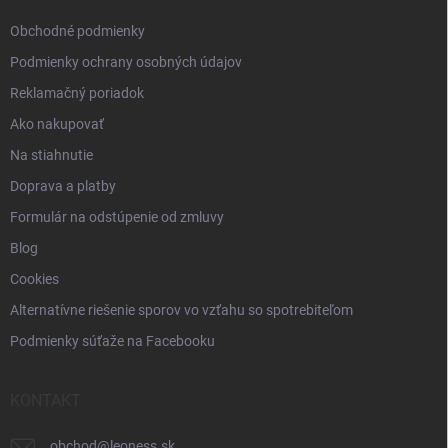
e
Obchodné podmienky
Podmienky ochrany osobných údajov
Reklamačný poriadok
Ako nakupovať
Na stiahnutie
Doprava a platby
Formulár na odstúpenie od zmluvy
Blog
Cookies
Alternatívne riešenie sporov vo vzťahu so spotrebiteľom
Podmienky súťaže na Facebooku
KONTAKT
obchod
@
leoness.sk