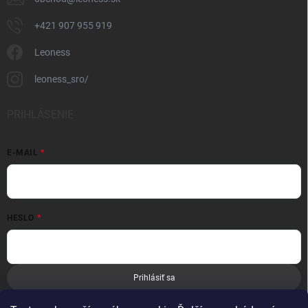
+421 907 955 919
Leoness
leoness_sro/
PRIHLÁSENIE
E-MAIL
HESLO
Prihlásiť sa
Nová registrácia
Zabudnuté heslo