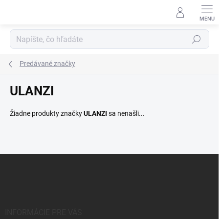
Prejsť
na
obsah
Hľadať
Predávané značky
ULANZI
Žiadne produkty značky
ULANZI
sa nenašli...
Z
á
p
ä
t
i
INFORMÁCIE PRE VÁS