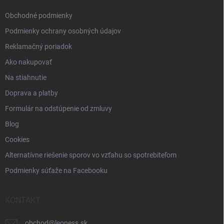
e
Obchodné podmienky
Podmienky ochrany osobných údajov
Reklamačný poriadok
Ako nakupovať
Na stiahnutie
Doprava a platby
Formulár na odstúpenie od zmluvy
Blog
Cookies
Alternatívne riešenie sporov vo vzťahu so spotrebiteľom
Podmienky súťaže na Facebooku
KONTAKT
obchod
@
leoness.sk