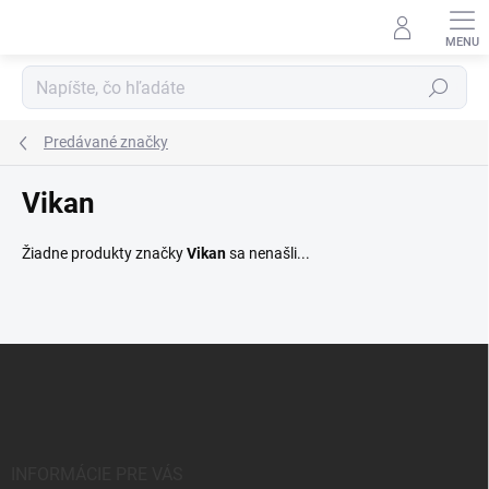
Prejsť
na
obsah
Hľadať
Predávané značky
Vikan
Žiadne produkty značky
Vikan
sa nenašli...
Z
á
p
ä
t
i
INFORMÁCIE PRE VÁS