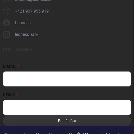
+421 907 955 919
Leoness
leoness_sro/
PRIHLÁSENIE
E-MAIL
HESLO
Prihlásiť sa
Nová registrácia
Zabudnuté heslo