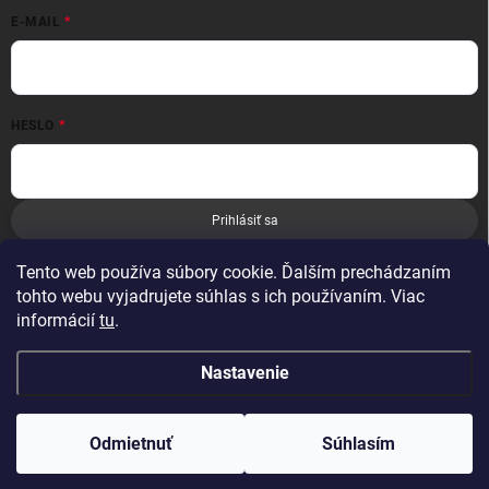
E-MAIL
HESLO
Prihlásiť sa
Nová registrácia
Zabudnuté heslo
Tento web používa súbory cookie. Ďalším prechádzaním
tohto webu vyjadrujete súhlas s ich používaním. Viac
informácií
tu
.
Nastavenie
Copyright 2026
Leoness
. Všetky práva vyhradené.
Odmietnuť
Súhlasím
Vytvoril Shoptet