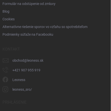
Formulár na odstúpenie od zmluvy
Blog
Cookies
Alternatívne riešenie sporov vo vzťahu so spotrebiteľom
Podmienky súťaže na Facebooku
KONTAKT
obchod
@
leoness.sk
+421 907 955 919
Leoness
leoness_sro/
PRIHLÁSENIE