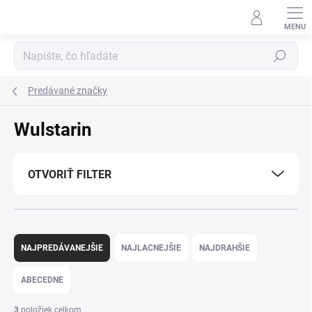
Prejsť
na
obsah
Hľadať
Predávané značky
Wulstarin
OTVORIŤ FILTER
R
a
NAJPREDÁVANEJŠIE
NAJLACNEJŠIE
NAJDRAHŠIE
d
e
ABECEDNE
n
i
3
položiek celkom