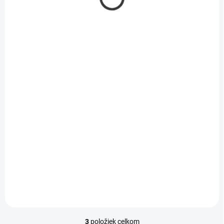
SKLADOM
Wulstarin prací gél 3l
(60PD) Color
6,17 €
/ KS
5,02 € bez DPH
Do košíka
3
položiek celkom