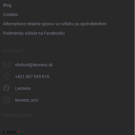
Blog
Cookies
Alternatívne riešenie sporov vo vzťahu so spotrebiteľom
Podmienky súťaže na Facebooku
KONTAKT
obchod
@
leoness.sk
+421 907 955 919
Leoness
leoness_sro/
PRIHLÁSENIE
E-MAIL