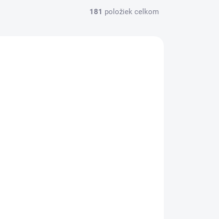
181
položiek celkom
LX96047
SKLADOM
Kotúčový pauzovací papier, A1, 594
mm x 170 m, 90 g, XEROX