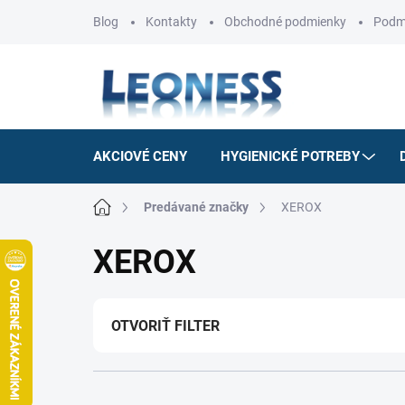
Prejsť
Blog
Kontakty
Obchodné podmienky
Podm
na
obsah
AKCIOVÉ CENY
HYGIENICKÉ POTREBY
Domov
Predávané značky
XEROX
XEROX
OTVORIŤ FILTER
R