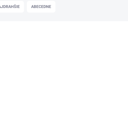
AJDRAHŠIE
ABECEDNE
LX98104
SKLADOM
Kancelársky papier, recyklovaný, A4,
80 g, XEROX "Recycled Pure"