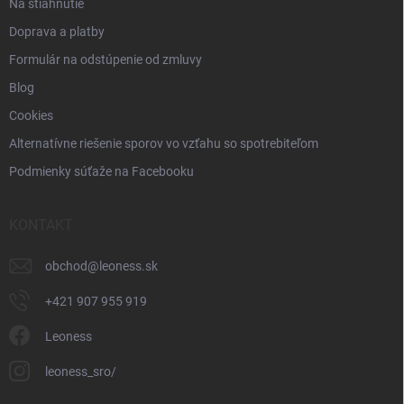
Na stiahnutie
Doprava a platby
Formulár na odstúpenie od zmluvy
Blog
Cookies
Alternatívne riešenie sporov vo vzťahu so spotrebiteľom
Podmienky súťaže na Facebooku
KONTAKT
obchod
@
leoness.sk
+421 907 955 919
Leoness
leoness_sro/