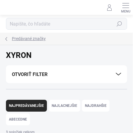
Prejsť
na
obsah
Hľadať
Predávané značky
XYRON
OTVORIŤ FILTER
R
a
NAJPREDÁVANEJŠIE
NAJLACNEJŠIE
NAJDRAHŠIE
d
e
ABECEDNE
n
i
1
položiek celkom