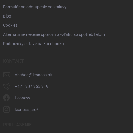
Formulár na odstúpenie od zmluvy
Blog
Cookies
Alternatívne riešenie sporov vo vzťahu so spotrebiteľom
Podmienky súťaže na Facebooku
KONTAKT
obchod
@
leoness.sk
+421 907 955 919
Leoness
leoness_sro/
PRIHLÁSENIE