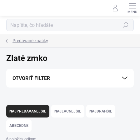
Prejsť
na
obsah
Hľadať
Predávané značky
Zlaté zrnko
OTVORIŤ FILTER
R
a
NAJPREDÁVANEJŠIE
NAJLACNEJŠIE
NAJDRAHŠIE
d
e
ABECEDNE
n
i
6
položiek celkom