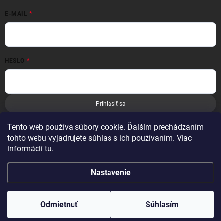
E-MAIL
HESLO
Prihlásiť sa
Nová registrácia
Zabudnuté heslo
Tento web používa súbory cookie. Ďalším prechádzaním
tohto webu vyjadrujete súhlas s ich používaním. Viac
informácií
tu
.
Nastavenie
Copyright 2026
Leoness
. Všetky práva vyhradené.
Odmietnuť
Súhlasím
Vytvoril Shoptet