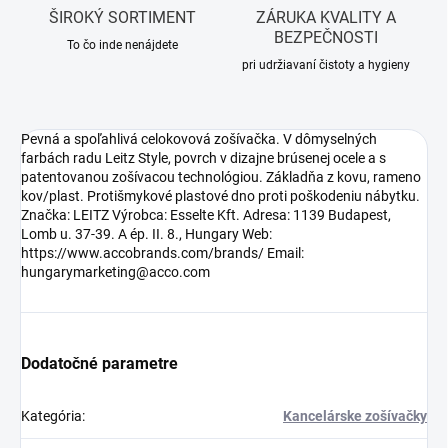
ŠIROKÝ SORTIMENT
ZÁRUKA KVALITY A
BEZPEČNOSTI
To čo inde nenájdete
pri udržiavaní čistoty a hygieny
Pevná a spoľahlivá celokovová zošívačka. V dômyselných
farbách radu Leitz Style, povrch v dizajne brúsenej ocele a s
patentovanou zošívacou technológiou. Základňa z kovu, rameno
kov/plast. Protišmykové plastové dno proti poškodeniu nábytku.
Značka: LEITZ Výrobca: Esselte Kft. Adresa: 1139 Budapest,
Lomb u. 37-39. A ép. II. 8., Hungary Web:
https://www.accobrands.com/brands/ Email:
hungarymarketing@acco.com
Dodatočné parametre
Kategória
:
Kancelárske zošívačky