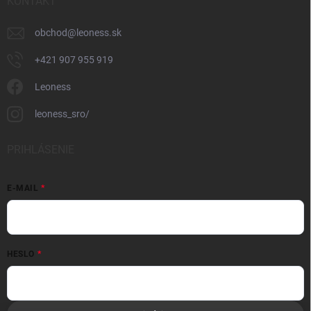
KONTAKT
obchod
@
leoness.sk
+421 907 955 919
Leoness
leoness_sro/
PRIHLÁSENIE
E-MAIL
HESLO