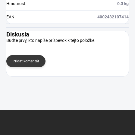
Hmotnosť
:
0.3 kg
EAN
:
4002432107414
Diskusia
Buďte prvý, kto napíše príspevok k tejto položke.
Pridať komentár
Z
á
p
ä