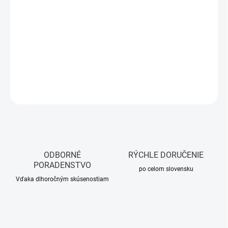
MOŽNOSTI
DORUČENIA
−
+
Pridať do košíka
DETAILNÉ INFORMÁCIE
OPÝTAŤ SA
STRÁŽIŤ
ODBORNÉ
RÝCHLE DORUČENIE
PORADENSTVO
po celom slovensku
Vďaka dlhoročným skúsenostiam