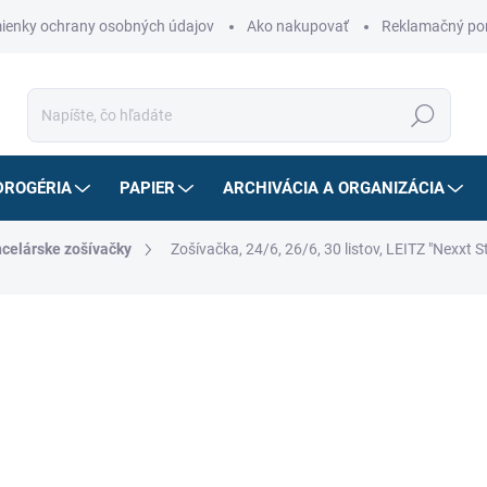
ienky ochrany osobných údajov
Ako nakupovať
Reklamačný po
Hľadať
DROGÉRIA
PAPIER
ARCHIVÁCIA A ORGANIZÁCIA
celárske zošívačky
Zošívačka, 24/6, 26/6, 30 listov, LEITZ "Nexxt St
ZNAČKA:
LEITZ
31,93 €
/ ks
25,96 € bez DPH
Jednotková
31,93 € / 1 ks
cena:
NA OBJEDNÁVKU
MOŽNOSTI DORUČENIA