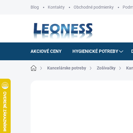
Prejsť
Blog
Kontakty
Obchodné podmienky
Podm
na
obsah
AKCIOVÉ CENY
HYGIENICKÉ POTREBY
Domov
Kancelárske potreby
Zošívačky
Kan
Neohodnotené
Podrobnosti hodnotenia