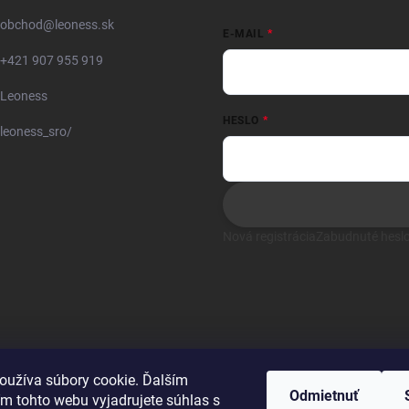
obchod
@
leoness.sk
E-MAIL
+421 907 955 919
Leoness
HESLO
leoness_sro/
Nová registrácia
Zabudnuté hesl
oužíva súbory cookie. Ďalším
Odmietnuť
m tohto webu vyjadrujete súhlas s