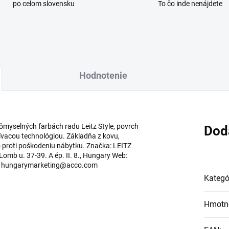
po celom slovensku
To čo inde nenájdete
Hodnotenie
ômyselných farbách radu Leitz Style, povrch
Dod
šívacou technológiou. Základňa z kovu,
 proti poškodeniu nábytku. Značka: LEITZ
Lomb u. 37-39. A ép. II. 8., Hungary Web:
: hungarymarketing@acco.com
Kategó
Hmotn