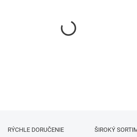
−
+
DETAILNÉ INFORMÁCIE
RÝCHLE DORUČENIE
ŠIROKÝ SORTI