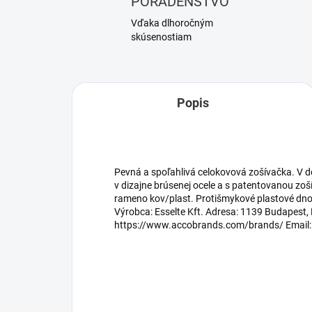
PORADENSTVO
Vďaka dlhoročným
skúsenostiam
Popis
Pevná a spoľahlivá celokovová zošívačka. V d
v dizajne brúsenej ocele a s patentovanou zo
rameno kov/plast. Protišmykové plastové dno
Výrobca: Esselte Kft. Adresa: 1139 Budapest, 
https://www.accobrands.com/brands/ Email