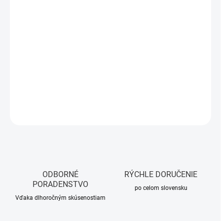
DORUČIŤ DO:
11.8.2026
MOŽNOSTI
DORUČENIA
−
+
Pridať do košíka
DETAILNÉ INFORMÁCIE
OPÝTAŤ SA
STRÁŽIŤ
ODBORNÉ
RÝCHLE DORUČENIE
PORADENSTVO
po celom slovensku
Vďaka dlhoročným skúsenostiam