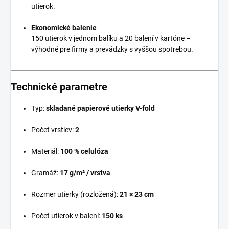
utierok.
Ekonomické balenie
150 utierok v jednom balíku a 20 balení v kartóne –
výhodné pre firmy a prevádzky s vyššou spotrebou.
Technické parametre
Typ:
skladané papierové utierky V-fold
Počet vrstiev:
2
Materiál:
100 % celulóza
Gramáž:
17 g/m² / vrstva
Rozmer utierky (rozložená):
21 × 23 cm
Počet utierok v balení:
150 ks