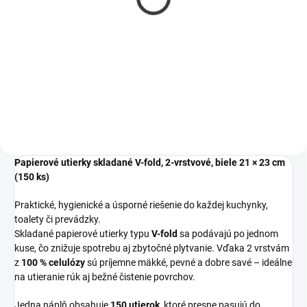
utierok ČIERNY
14,60 €
16,67 €
11,87 € bez DPH
13,55 € bez DPH
Do košíka
Do košíka
Papierové utierky skladané V-fold, 2-vrstvové, biele 21 × 23 cm
(150 ks)
Praktické, hygienické a úsporné riešenie do každej kuchynky,
toalety či prevádzky.
Skladané papierové utierky typu
V-fold
sa podávajú po jednom
kuse, čo znižuje spotrebu aj zbytočné plytvanie. Vďaka 2 vrstvám
z
100 % celulózy
sú príjemne mäkké, pevné a dobre savé – ideálne
na utieranie rúk aj bežné čistenie povrchov.
Jedna náplň obsahuje
150 utierok
, ktoré presne pasujú do