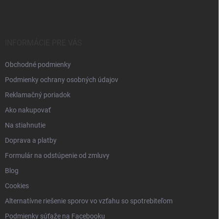
p
ä
t
i
INFORMÁCIE PRE VÁS
e
Obchodné podmienky
Podmienky ochrany osobných údajov
Reklamačný poriadok
Ako nakupovať
Na stiahnutie
Doprava a platby
Formulár na odstúpenie od zmluvy
Blog
Cookies
Alternatívne riešenie sporov vo vzťahu so spotrebiteľom
Podmienky súťaže na Facebooku