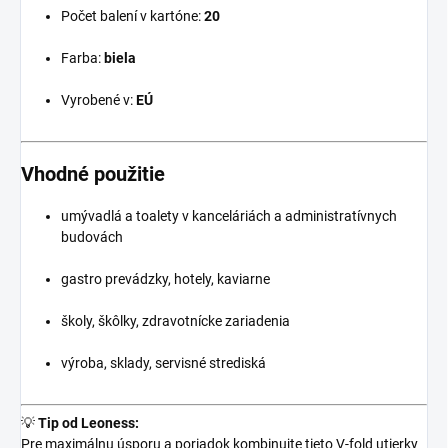
Počet balení v kartóne:
20
Farba:
biela
Vyrobené v:
EÚ
Vhodné použitie
umývadlá a toalety v kanceláriách a administratívnych
budovách
gastro prevádzky, hotely, kaviarne
školy, škôlky, zdravotnícke zariadenia
výroba, sklady, servisné strediská
💡
Tip od Leoness:
Pre maximálnu úsporu a poriadok kombinujte tieto V-fold utierky