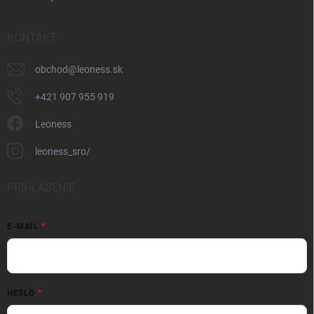
KONTAKT
obchod
@
leoness.sk
+421 907 955 919
Leoness
leoness_sro/
PRIHLÁSENIE
E-MAIL
HESLO