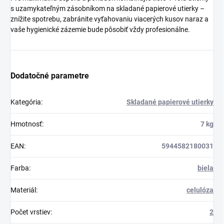
s uzamykateľným zásobníkom na skladané papierové utierky –
znížite spotrebu, zabránite vyťahovaniu viacerých kusov naraz a
vaše hygienické zázemie bude pôsobiť vždy profesionálne.
Dodatočné parametre
Kategória
:
Skladané papierové utierky
Hmotnosť
:
7 kg
EAN
:
5944582180031
Farba
:
biela
Materiál
:
celulóza
Počet vrstiev
:
2