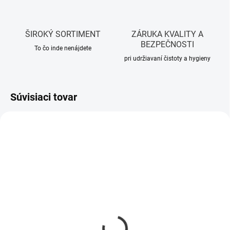
ŠIROKÝ SORTIMENT
ZÁRUKA KVALITY A
BEZPEČNOSTI
To čo inde nenájdete
pri udržiavaní čistoty a hygieny
Súvisiaci tovar
SKLADOM
SKLADOM
Zásobník papierových
Zásobník papierových
utierok BIELY