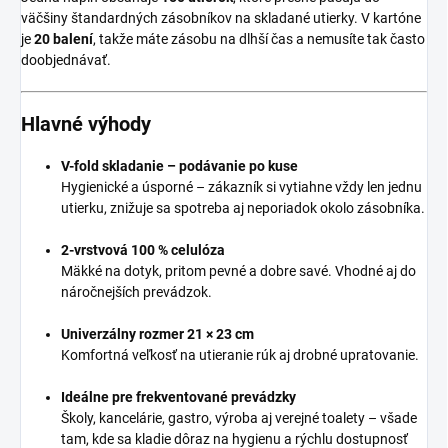
väčšiny štandardných zásobníkov na skladané utierky. V kartóne
je
20 balení
, takže máte zásobu na dlhší čas a nemusíte tak často
doobjednávať.
Hlavné výhody
V-fold skladanie – podávanie po kuse
Hygienické a úsporné – zákazník si vytiahne vždy len jednu
utierku, znižuje sa spotreba aj neporiadok okolo zásobníka.
2-vrstvová 100 % celulóza
Mäkké na dotyk, pritom pevné a dobre savé. Vhodné aj do
náročnejších prevádzok.
Univerzálny rozmer 21 × 23 cm
Komfortná veľkosť na utieranie rúk aj drobné upratovanie.
Ideálne pre frekventované prevádzky
Školy, kancelárie, gastro, výroba aj verejné toalety – všade
tam, kde sa kladie dôraz na hygienu a rýchlu dostupnosť