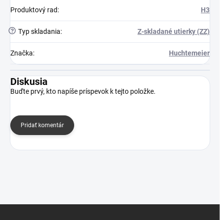
Produktový rad
:
H3
?
Typ skladania
:
Z-skladané utierky (ZZ)
Značka
:
Huchtemeier
Diskusia
Buďte prvý, kto napíše príspevok k tejto položke.
Pridať komentár
Z
á