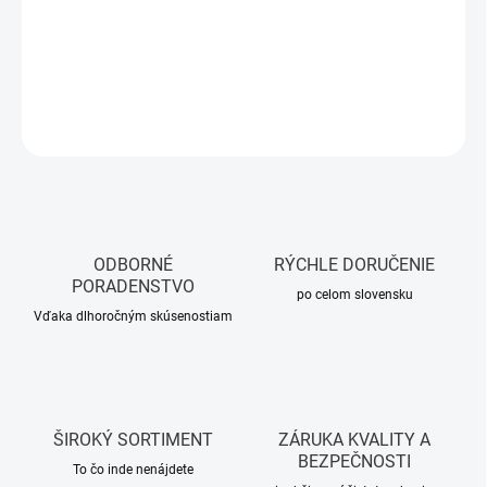
−
+
Pridať do košíka
DETAILNÉ INFORMÁCIE
OPÝTAŤ SA
STRÁŽIŤ
ODBORNÉ
RÝCHLE DORUČENIE
PORADENSTVO
po celom slovensku
Vďaka dlhoročným skúsenostiam
ŠIROKÝ SORTIMENT
ZÁRUKA KVALITY A
BEZPEČNOSTI
To čo inde nenájdete