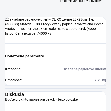
pri udržiavaní čistoty a hygieny
ZZ skladané papierové utierky CLIRO zelené 23x23cm ,1vr.
(4000ks) Materiál: 100% recyklovaný papier Farba: zelená Počet
vrstiev: 1 Rozmer: 23x23 cm Balenie: 20 x 200 utierok (4000
listov) Cena je za bal./4000 ks
Dodatočné parametre
Kategória
:
Skladané papierové utierky
Hmotnosť
:
7.73 kg
Diskusia
Buďte prvý, kto napíše príspevok k tejto položke.