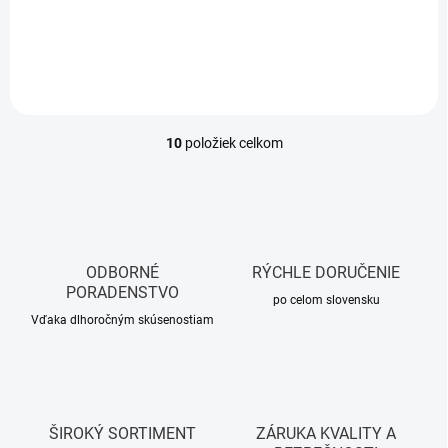
Do košíka
Do košíka
10
položiek celkom
O
v
l
á
d
a
c
ODBORNÉ
RÝCHLE DORUČENIE
i
PORADENSTVO
e
po celom slovensku
p
Vďaka dlhoročným skúsenostiam
r
v
k
y
v
ŠIROKÝ SORTIMENT
ZÁRUKA KVALITY A
ý