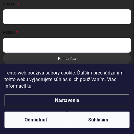
E-MAIL
HESLO
Prihlásiť sa
Nová registrácia
Zabudnuté heslo
Tento web používa súbory cookie. Ďalším prechádzaním
tohto webu vyjadrujete súhlas s ich používaním. Viac
informácií
tu
.
Nastavenie
Copyright 2026
Leoness
. Všetky práva vyhradené.
Odmietnuť
Súhlasím
Vytvoril Shoptet