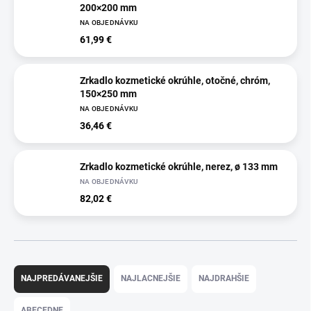
200×200 mm
NA OBJEDNÁVKU
61,99 €
Zrkadlo kozmetické okrúhle, otočné, chróm,
150×250 mm
NA OBJEDNÁVKU
36,46 €
Zrkadlo kozmetické okrúhle, nerez, ø 133 mm
NA OBJEDNÁVKU
82,02 €
R
a
NAJPREDÁVANEJŠIE
NAJLACNEJŠIE
NAJDRAHŠIE
d
e
ABECEDNE