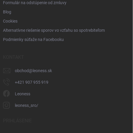
Formulár na odstúpenie od zmluvy
Blog
Cookies
Alternatívne riešenie sporov vo vzťahu so spotrebiteľom
Podmienky súťaže na Facebooku
KONTAKT
obchod
@
leoness.sk
+421 907 955 919
Leoness
leoness_sro/
PRIHLÁSENIE