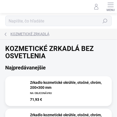
Prejsť
na
obsah
Hľadať
KOZMETICKÉ ZRKADLÁ
KOZMETICKÉ ZRKADLÁ BEZ
OSVETLENIA
Najpredávanejšie
Zrkadlo kozmetické okrúhle, otočné, chróm,
200×300 mm
NA OBJEDNÁVKU
71,93 €
Zrkadlo kozmetické okrúhle, otočné, chróm,