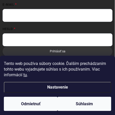
E-MAIL
HESLO
Prihlásiť sa
Nová registrácia
Zabudnuté heslo
Tento web používa súbory cookie. Ďalším prechádzaním
tohto webu vyjadrujete súhlas s ich používaním. Viac
informácií
tu
.
Nastavenie
Copyright 2026
Leoness
. Všetky práva vyhradené.
Odmietnuť
Súhlasím
Vytvoril Shoptet