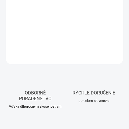
Jednotková
3,54 € / 1 ks
cena:
NA OBJEDNÁVKU
MOŽNOSTI
DORUČENIA
−
+
Pridať do košíka
OPÝTAŤ SA
STRÁŽIŤ
ODBORNÉ
RÝCHLE DORUČENIE
PORADENSTVO
po celom slovensku
Vďaka dlhoročným skúsenostiam