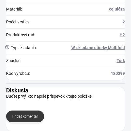
Materiál
:
celulóza
Počet vrstiev
:
2
Produktový rad
:
H2
?
Typ skladania
:
W-skladané utierky Multifold
Značka
:
Tork
Kód výrobcu
:
120399
Diskusia
Buďte prvý, kto napíše príspevok k tejto položke.
Pridať komentár