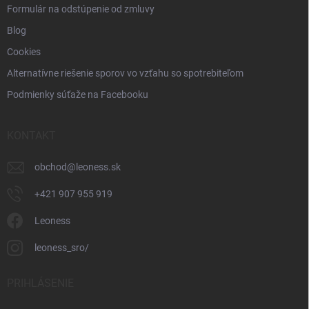
Formulár na odstúpenie od zmluvy
Blog
Cookies
Alternatívne riešenie sporov vo vzťahu so spotrebiteľom
Podmienky súťaže na Facebooku
KONTAKT
obchod
@
leoness.sk
+421 907 955 919
Leoness
leoness_sro/
PRIHLÁSENIE