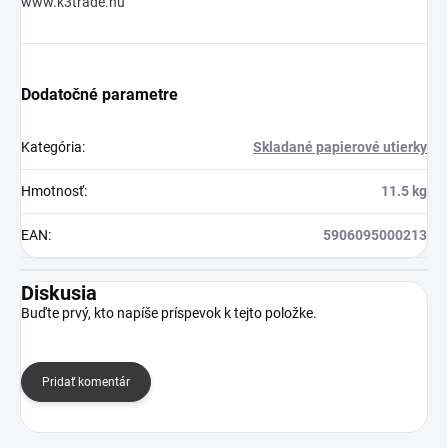
www.k3trade.hu
Dodatočné parametre
Kategória
:
Skladané papierové utierky
Hmotnosť
:
11.5 kg
EAN
:
5906095000213
Diskusia
Buďte prvý, kto napíše príspevok k tejto položke.
Pridať komentár