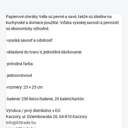
Papierové uteráky Vella sú pevné a savé, takže sú ideálne na
kuchynské a domáce použitie. Vďaka vysokej savosti a pevnosti
sú ekonomicky výhodné.
-vysoká savosť a odolnosť
-skladané do tvaru V, jednotlivé dávkovanie
-prírodná farba
-jednovrstvové
-rozmery: 23 × 25 cm
-balenie: 250 listov/balenie, 20 balení/kartón
Výrobca / prvý distribútor v EÚ:
Kaczory, ul. Dziembowska 20, 64-810 Kaczory
info@k3trade.hu