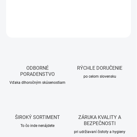
DETAILNÉ INFORMÁCIE
OPÝTAŤ SA
STRÁŽIŤ
ODBORNÉ
RÝCHLE DORUČENIE
PORADENSTVO
po celom slovensku
Vďaka dlhoročným skúsenostiam
ŠIROKÝ SORTIMENT
ZÁRUKA KVALITY A
BEZPEČNOSTI
To čo inde nenájdete
pri udržiavaní čistoty a hygieny