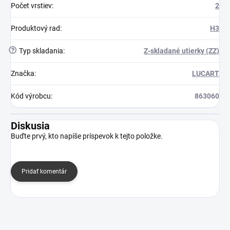
Počet vrstiev
:
2
Produktový rad
:
H3
?
Typ skladania
:
Z-skladané utierky (ZZ)
Značka
:
LUCART
Kód výrobcu
:
863060
Diskusia
Buďte prvý, kto napíše príspevok k tejto položke.
Pridať komentár