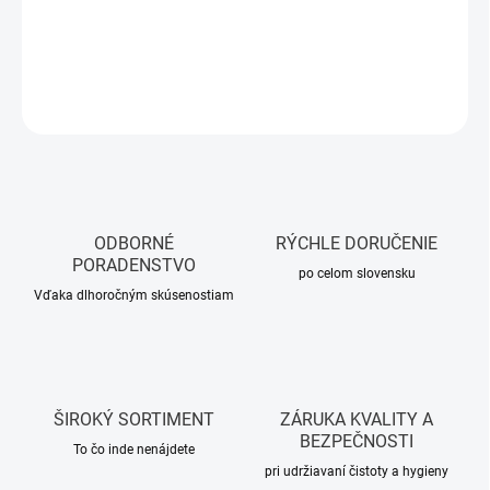
DETAILNÉ INFORMÁCIE
OPÝTAŤ SA
STRÁŽIŤ
ODBORNÉ
RÝCHLE DORUČENIE
PORADENSTVO
po celom slovensku
Vďaka dlhoročným skúsenostiam
ŠIROKÝ SORTIMENT
ZÁRUKA KVALITY A
BEZPEČNOSTI
To čo inde nenájdete
pri udržiavaní čistoty a hygieny