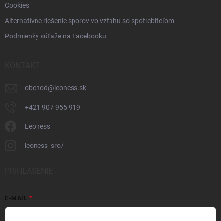
Cookies
Alternatívne riešenie sporov vo vzťahu so spotrebiteľom
Podmienky súťaže na Facebooku
KONTAKT
obchod
@
leoness.sk
+421 907 955 919
Leoness
leoness_sro/
PRIHLÁSENIE
E-MAIL